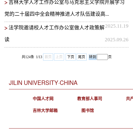
吉林大学人才工作办公室与马克思主义学院开展学习
党的二十届四中全会精神推进人才队伍建设高...
2025.11.19
法学院邀请校人才工作办公室做人才政策解
读
2025.09.26
共124条 1/13
首页
上页
下页
尾页
页
JILIN UNIVERSITY·CHINA
中国人才网
教育部人事司
共
吉林大学邮箱
图书馆